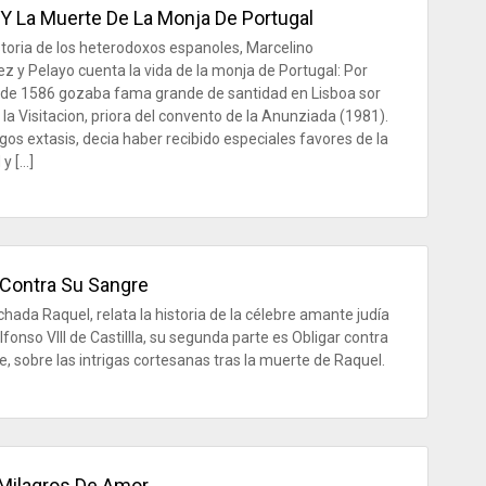
 Y La Muerte De La Monja De Portugal
storia de los heterodoxos espanoles, Marcelino
 y Pelayo cuenta la vida de la monja de Portugal: Por
 de 1586 gozaba fama grande de santidad en Lisboa sor
 la Visitacion, priora del convento de la Anunziada (1981).
rgos extasis, decia haber recibido especiales favores de la
 y […]
 Contra Su Sangre
chada Raquel, relata la historia de la célebre amante judía
lfonso VIII de Castillla, su segunda parte es Obligar contra
e, sobre las intrigas cortesanas tras la muerte de Raquel.
Milagros De Amor