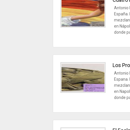
Antonio 
España. 
mezcland
en Nápol
donde pa
Los Pro
Antonio 
Espana. 
mezcland
en Napol
donde pa