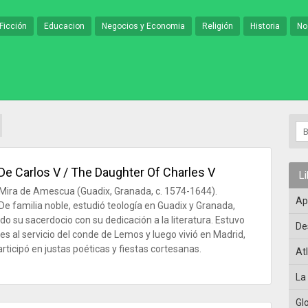
Ficción
Educacion
Negocios y Economia
Religión
Historia
No
 De Carlos V / The Daughter Of Charles V
L
Mira de Amescua (Guadix, Granada, c. 1574-1644).
Ap
De familia noble, estudió teología en Guadix y Granada,
o su sacerdocio con su dedicación a la literatura. Estuvo
De
es al servicio del conde de Lemos y luego vivió en Madrid,
rticipó en justas poéticas y fiestas cortesanas.
At
La
Gl