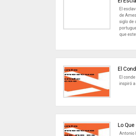
El Escl
El escla
de Amesc
siglo de
portugue
que este,
El Cond
El conde
inspiró a
Lo Que
Antonio 