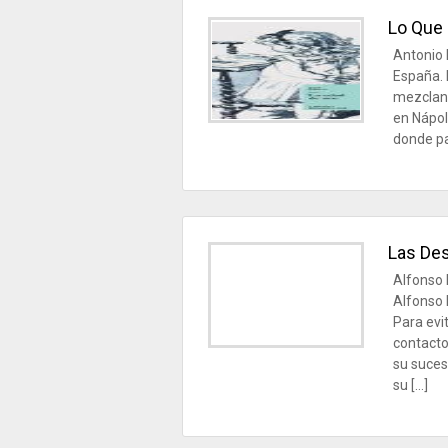
Lo Que 
Antonio 
España. 
mezcland
en Nápol
donde pa
Las Des
Alfonso 
Alfonso 
Para evi
contacto
su suces
su […]