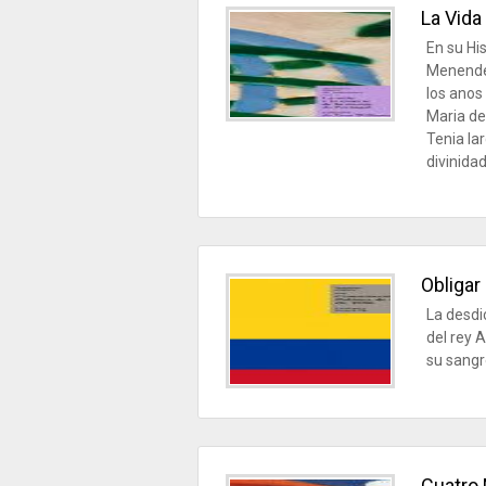
La Vida
En su Hi
Menendez
los anos
Maria de
Tenia la
divinidad
Obligar
La desdi
del rey A
su sangr
Cuatro 