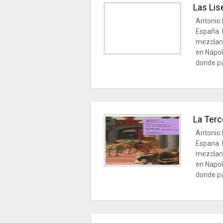
Las Lis
Antonio 
España. 
mezcland
en Nápol
donde pa
La Terc
Antonio 
Espana. 
mezcland
en Napol
donde pa