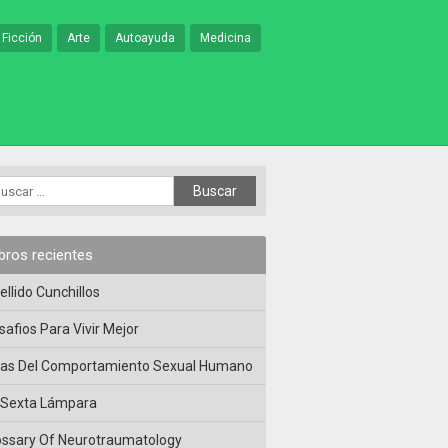
 Ficción
Arte
Autoayuda
Medicina
ibros recientes
ellido Cunchillos
safios Para Vivir Mejor
las Del Comportamiento Sexual Humano
 Sexta Lámpara
ossary Of Neurotraumatology