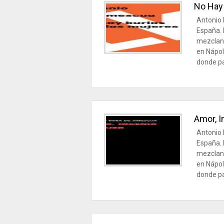
No Hay
Antonio 
España. 
mezcland
en Nápol
donde pa
Amor, I
Antonio 
España. 
mezcland
en Nápol
donde pa