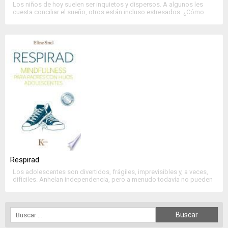
Los niños de hoy suelen ser inquietos y dispersos. A algunos les
cuesta conciliar el sueño, otros están incluso estresados. ¿Cómo
ayudarlos a calmarse y relajarse? ¿Cómo lograr que se concentren
en lo que hacen? La meditación es una herramienta sencilla y eficaz,
que se adapta perfectamente a las necesidades de los pequeños y
les […]
Respirad
Los adolescentes son divertidos, frágiles, imprevisibles y, a veces,
difíciles. Anhelan independencia, pero a menudo todavía no pueden
afrontarla, y esto requiere mucha energía, tanto de los propios
adolescentes como de los adultos con quienes tratan. Escrito con la
misma sencillez e inteligencia que Tranquilos y atentos como una
rana (convertido ya en un éxito […]