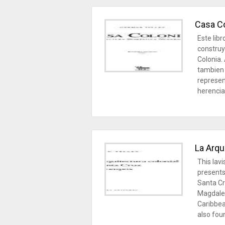
Casa Co
Este lib
construy
Colonia.
tambien 
represen
herencia 
La Arqu
This lavi
presents 
Santa Cr
Magdalen
Caribbean
also foun