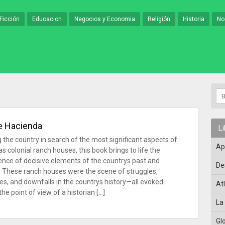
Ficción
Educacion
Negocios y Economia
Religión
Historia
No
e Hacienda
L
g the country in search of the most significant aspects of
Ap
s colonial ranch houses, this book brings to life the
nce of decisive elements of the countrys past and
De
n. These ranch houses were the scene of struggles,
es, and downfalls in the countrys history—all evoked
At
he point of view of a historian […]
La
Gl