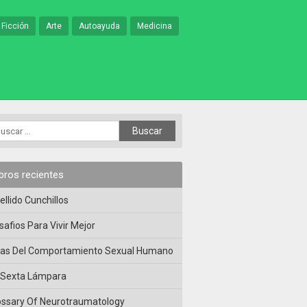
 Ficción
Arte
Autoayuda
Medicina
ibros recientes
ellido Cunchillos
safios Para Vivir Mejor
las Del Comportamiento Sexual Humano
 Sexta Lámpara
ossary Of Neurotraumatology