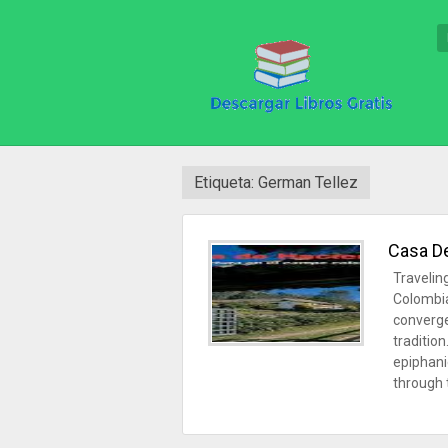
Etiqueta: German Tellez
Casa D
Travelin
Colombia
converge
traditio
epiphani
through t