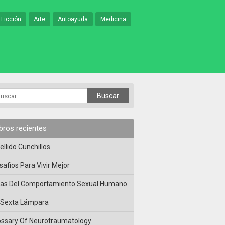
 Ficción
Arte
Autoayuda
Medicina
ibros recientes
ellido Cunchillos
safios Para Vivir Mejor
las Del Comportamiento Sexual Humano
 Sexta Lámpara
ossary Of Neurotraumatology