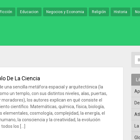
Ficción
Educacion
Negocios y Economia
Religión
Historia
No
lo De La Ciencia
L
de una sencilla metáfora espacial y arquitectónica (la
Ap
como un templo, con sus distintos niveles, alas, puertas,
 y moradores), los autores explican en qué consiste el
De
nto científico. Matemáticas, química, física, biología,
as elementales, cosmología, complejidad, la energía, el
At
humano, la consciencia y la creatividad, la evolución
La
todos los […]
Gl