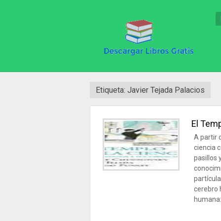
Etiqueta: Javier Tejada Palacios
El Temp
A partir 
ciencia 
pasillos
conocimie
partícul
cerebro 
humana: 