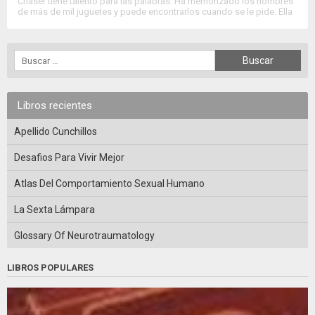
Chaser tiene talento para las palabras. Ha memorizado los nombres
de más de mil juguetes y puede encontrarlos cuando se le pide. Ella
y su entrenador, el psicólogo John W. Pilley, han conmocionado a la
comunidad científica al demostrar su asombrosa habilidad para
comprender oraciones complejas y aprender nuevos
comportamientos por imitación. El método de […]
Libros recientes
Apellido Cunchillos
Desafios Para Vivir Mejor
Atlas Del Comportamiento Sexual Humano
La Sexta Lámpara
Glossary Of Neurotraumatology
LIBROS POPULARES