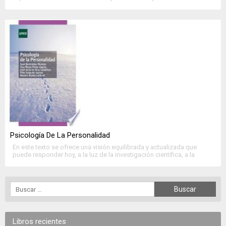
Cardiología. Su objetivo es abarcar los diferentes aspectos de la
normalidad o alteración cardiovascular que puedan surgir en el
mundo del deporte, entendiendo éste como la práctica regular y
continuada de […]
Psicología De La Personalidad
En este texto se ofrece una visión equilibrada y actualizada que
puede responder hoy, a la luz de la investigación científica, a la
cuestión acerca de qué es eso que denominamos personalidad. A
este respecto, nuestra propuesta es la siguiente: la personalidad
engloba todas aquellas características, atributos y procesos
psicosociobiológicos, cuya interrelación e integración posibilita […]
Libros recientes