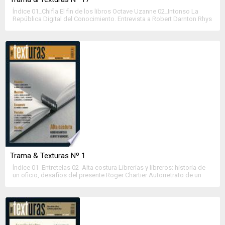
Índice 01_Chifla El fin de los libros Octave Uzanne 02_Intonso La
República Digital del Conocimiento. Entrevista a Robert Darnton Rhys
Tranter 03~a la inglesa Convergencias y divergencias entre libros (en
papel y digital) Luis Collado Grandes oportunidades, enormes
desafíos Patricia Arancibia Apuntes sobre la r-evolución digital en el
mercado editorial Silvia Clemares Literatura infantil y […]
Trama & Texturas Nº 1
Índice 01_Entretelas 02_Alta costura Librerías y libreros: historia de
un oficio, desafíos del presente Roger Chartier Autorretrato de un
lector Alberto Manguel 03_Escaparate Homenaje a Inge Feltrinelli
Beatriz de Moura Reconocimiento a Inge Feltrinelli Tomás Granados
04_Sin título Chema Madoz 05_Macramé Dos intentos de explicar, no
la crisis del libro, sino nuestra percepción, quizá falaz, […]