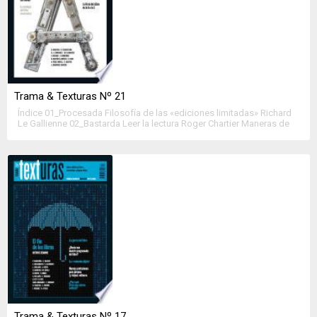
Trama & Texturas Nº 21
Índice 01_Procesada Filosofía de las «ediciones limitadas» Richard
Le Gallienne 02_Bastarda Leer la lectura Roger Chartier Maneras de
leer o las alfabetizaciones múltiples Joaquín Rodríguez Los libros
del fin del mundo Fernando Iwasaki El nuevo rol del editor, y el futuro
del libro y la industria editorial Guillermo Schavelzon Apología del
libro y de la […]
Trama & Texturas Nº 17