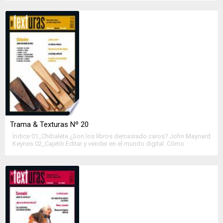
Diez preguntas al «Observatorio de la Lectura» Joaquín Rodríguez La
concentración del mercado editorial en Portugal Nuno Seabra Lopes
La gestión de lo escrito: […]
Trama & Texturas Nº 20
Índice 01_Chibalete ¿Son los libros demasiado caros? John Maynard
Keynes 02_Cajetín Editar y vender en el mundo digital. Cómo
aprender del pasado para dar de leer Alejandro Katz A qué estar
atentos en 2013 Mike Shatzkin La edición atómica Joaquín
Rodríguez La teoría del ‘e-book’ Joseph Esposito La importancia del
saber tecnológico en las editoriales […]