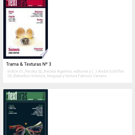
Darnton Una visión pragmática […]
Trama & Texturas Nº 3
Índice 01_Receta 02_Receta Agentes, editores y (…) André Schiffrin
03_Bebedizo Infancia, lenguaje y lectura Fabricio Caivano
04_Preparado Cultura por ahora Pedro A. Vives La edición como
motor económico de las industrias culturales Jordi Nadal El nuevo
paradigma del sector del libro Manuel Gil y Francisco Javier Jiménez
Reflexiones sobre el sector editorial español Fermín Vargas […]