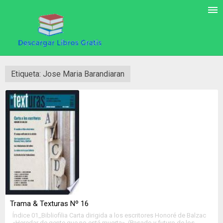
Etiqueta: Jose Maria Barandiaran
Trama & Texturas Nº 16
Índice 01_Bibliofilia Carta dirigida a los escritores Honoré de Balzac
«Heredar de gente que no está muerta». (Pasado y futuro de los