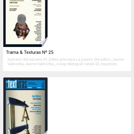
Trama & Texturas Nº 25
Sumario del número 01_Editio princeps La pasión del editor_Jaume
Vallcorba Jaume Vallcorba_Josep Mengual Català 02_Impensis
Leer(nos) en las plazas_Isaac Rosa ¿Para qué diablos sirve un
editor?_Lorenzo Silva Juantxu Herguera, editor literario_Javier García
Clavel 03_Hic nullus est defectus Destruye tus límites, no tus
sueños_Miguel Otero La desmaterialización del libro y el problema
de la «descubribilidad»_Julieta Lionetti […]