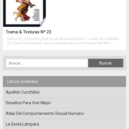
Trama & Texturas Nº 23
Índice 01_Corondel ¿Qué es un director literario? Josep M. Castellet
02_Filete Una historia de las resistencias a los futuros del libro
Alejandro Zenker Hacer visible lo invisible Alejandro Katz Ocaso en
el imperio editorial español Bernat Ruiz Domènech Los viajes de los
autores y los viajes de los libros Ricardo Nudelman Una
preocupación bastante fuerte […]
Libros recientes
Apellido Cunchillos
Desafios Para Vivir Mejor
Atlas Del Comportamiento Sexual Humano
La Sexta Lámpara