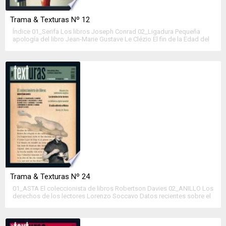
Trama & Texturas Nº 12
Índice 01_Serifa Los libros Joseph Conrad 02_Ligadura Pequeña
apología del libro Jean-Marie Gustave Le Clézio El fin de la Edad del
Libro Margarita Valencia El futuro de las bibliotecas Robert Darnton
Máquinas de leer Julieta Lionetti La edad de la inocencia (agosto)
Marco Cassini El editor independiente: ¿solo ante el peligro? De la
autopromoción a […]
Trama & Texturas Nº 24
01_ASTA El coleccionista de libros Robertson Davies 02_ANILLO Los
derechos de los lectores Lorenzo Soccavo Datos recientes sobre el
impacto de la «Larga Cola» sugieren una nueva reflexión sobre la
historia y las ideas acerca del futuro de la industria editorial Mike
Shatzkin Una biblioteca digital mundial se hace realidad Robert