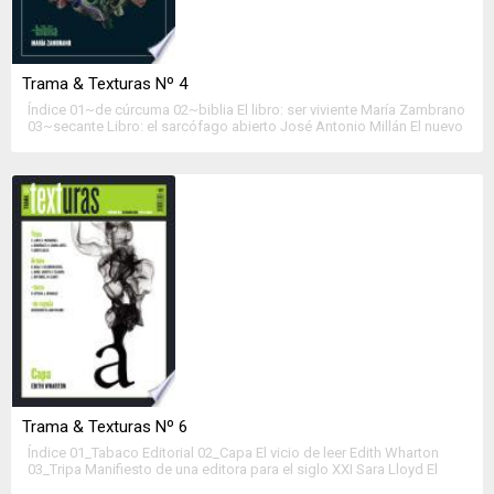
Trama & Texturas Nº 4
Índice 01~de cúrcuma 02~biblia El libro: ser viviente María Zambrano
03~secante Libro: el sarcófago abierto José Antonio Millán El nuevo
paradigma del sector del libro (II): la distribución en los mercados
hiperfragmentados Manuel Gil y Francisco Javier Jiménez Mitos y
realidades del impacto de las nuevas tecnologías en el fomento de
la lectura y escritura […]
Trama & Texturas Nº 6
Índice 01_Tabaco Editorial 02_Capa El vicio de leer Edith Wharton
03_Tripa Manifiesto de una editora para el siglo XXI Sara Lloyd El
miedo ante lo inevitable: los demasiados libros Esteban Hernández