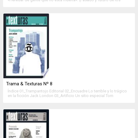
derechos de autor) Gabriela Torregrosa 02_Bibliofagia El cambio al
libro electrónico y las pequeñas editoriales Miguel A. Otero Primero
el contexto: teoría del campo unificado de la edición Brian F. O’Leary
«Ahora se […]
Trama & Texturas Nº 8
Índice 01_Trampantojo Editorial 02_Encuadre Lo terrible y lo trágico
en la ficción Jack London 03_Artificio Un sitio especial Tom
Maschler Su majestad: el best seller Roberto Pliego Tres crisis en
una: el periodista cultural Esteban Hernández El futuro del sector
editorial en América Latina Richard Uribe & Robert Max Steenkist La
macdonalización del libro Manuel […]