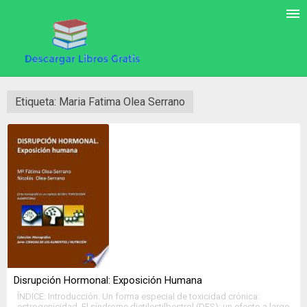
Etiqueta: Maria Fatima Olea Serrano
Disrupción Hormonal: Exposición Humana
ÍNDICE: Introducción. Un forma especial de toxicidad crónica:
estrogenicidad. El síndrome dietilestilbestrol (DES): un efecto a largo