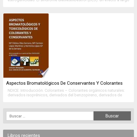
plazo: criptorquidismo. Fitoestrógenos: posibles efectos
beneficiosos, posibles riesgos para la salud, estudios
experimentales con humanos. Agentes bociógenos y alimentación.
Derivados organoclorados: estudios epidemiológicos. Productos
sintéticos de materiales plásticos. Materiales en contacto con
alimentos: aditivos en materiales plásicos. Bibliografía.
Aspectos Bromatológicos De Conservantes Y Colorantes
NDICE: Introducción. Colorantes – Colorantes orgánicos naturales:
derivados isoprénicos, derivados del benzopireno, derivados de
hidratos de carbono, otras estructuras. Colorantes orgánicos
sintéticos: azoicos, trifenil metánicos, xantenicos, quinoleínicos,
indigoides. Mdcanismos destoxicación de colorantes. Reacciones
de reducción. Colorantes inorgánicos. Conservantes: orgánicos,
inorgánicos. Antibióticos. Bibliografía
Libros recientes