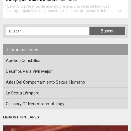
Este libro presenta, de manera precisa, una serie de técnicas
hidrogeoquímicas que permiten identificar procesos y determinar el
funcionamiento de sistemas acuíferos complejos. Mezclas de agua,
procesos contaminantes, disolución de evaporitas, intrusión
marina… pueden ser cuantificados. Estas técnicas se aplican a los
acuíferos costeros de Castell de Ferro en donde cuatro sondeos de
investigación fueron […]
Libros recientes
Apellido Cunchillos
Desafios Para Vivir Mejor
Atlas Del Comportamiento Sexual Humano
La Sexta Lámpara
Glossary Of Neurotraumatology
LIBROS POPULARES