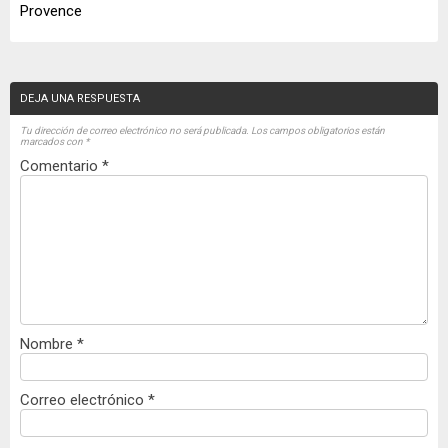
Provence
DEJA UNA RESPUESTA
Tu dirección de correo electrónico no será publicada.
Los campos obligatorios están
marcados con
*
Comentario
*
Nombre
*
Correo electrónico
*