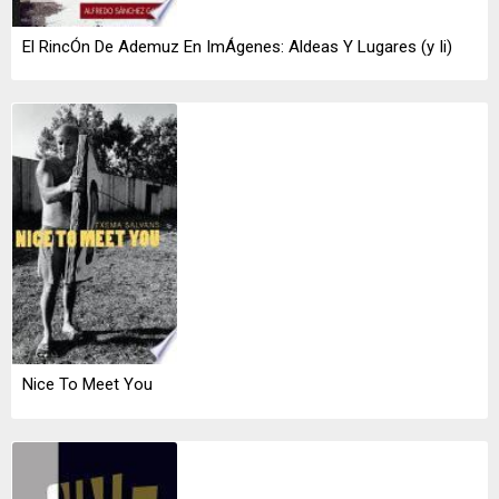
El RincÓn De Ademuz En ImÁgenes: Aldeas Y Lugares (y Ii)
Nice To Meet You