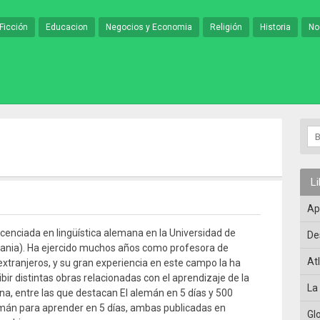
Ficción
Educacion
Negocios y Economia
Religión
Historia
No
L
Ap
licenciada en lingüística alemana en la Universidad de
De
ania). Ha ejercido muchos años como profesora de
At
xtranjeros, y su gran experiencia en este campo la ha
ibir distintas obras relacionadas con el aprendizaje de la
La
a, entre las que destacan El alemán en 5 días y 500
mán para aprender en 5 días, ambas publicadas en
Gl