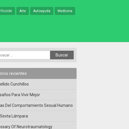
 Ficción
Arte
Autoayuda
Medicina
ibros recientes
ellido Cunchillos
safios Para Vivir Mejor
las Del Comportamiento Sexual Humano
 Sexta Lámpara
ossary Of Neurotraumatology