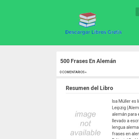
500 Frases En Alemán
0 COMENTARIOS »
.
Resumen del Libro
Isa Müller es 
Leipzig (Alem
alemán para e
llevado a escr
lengua aleman
frases en ale