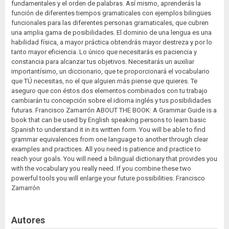
fundamentales y el orden de palabras. Así mismo, aprenderás la
función de diferentes tiempos gramaticales con ejemplos bilingües
funcionales para las diferentes personas gramaticales, que cubren
una amplia gama de posibilidades. El dominio de una lengua es una
habilidad física, a mayor práctica obtendrás mayor destreza y por lo
tanto mayor eficiencia. Lo único que necesitarás es paciencia y
constancia para alcanzar tus objetivos. Necesitarás un auxiliar
importantísimo, un diccionario, que te proporcionará el vocabulario
que TÚ necesitas, no el que alguien más piense que quieres. Te
aseguro que con éstos dos elementos combinados con tu trabajo
cambiarán tu concepción sobre el idioma inglés y tus posibilidades
futuras. Francisco Zamarrón ABOUT THE BOOK: A Grammar Guide is a
book that can be used by English speaking persons to learn basic
Spanish to understand it in its written form. You will be able to find
grammar equivalences from one language to another through clear
examples and practices. All you need is patience and practice to
reach your goals. You will need a bilingual dictionary that provides you
with the vocabulary you really need. If you combine these two
powerful tools you will enlarge your future possibilities. Francisco
Zamarrón
Autores