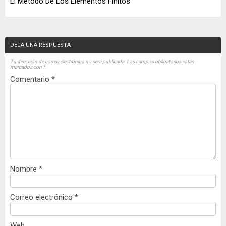
El Método De Los Elementos Finitos
DEJA UNA RESPUESTA
Tu dirección de correo electrónico no será publicada.
Los campos obligatorios están
marcados con
*
Comentario
*
Nombre
*
Correo electrónico
*
Web