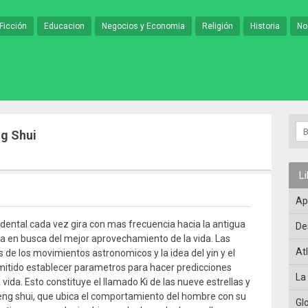
Ficción
Educacion
Negocios y Economia
Religión
Historia
No
ng Shui
L
Ap
dental cada vez gira con mas frecuencia hacia la antigua
De
na en busca del mejor aprovechamiento de la vida. Las
At
 de los movimientos astronomicos y la idea del yin y el
itido establecer parametros para hacer predicciones
La
vida. Esto constituye el llamado Ki de las nueve estrellas y
Feng shui, que ubica el comportamiento del hombre con su
Gl