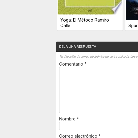
Yoga: El Método Ramiro
Calle
Span
DEJA UNA RESPUESTA
Tu dirección de correo electrónico no será publicada.
Los c
Comentario
*
Nombre
*
Correo electrónico
*