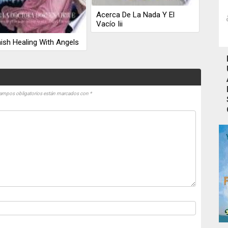
Acerca De La Nada Y El
Vacío Iii
ish Healing With Angels
ampos obligatorios están marcados con
*