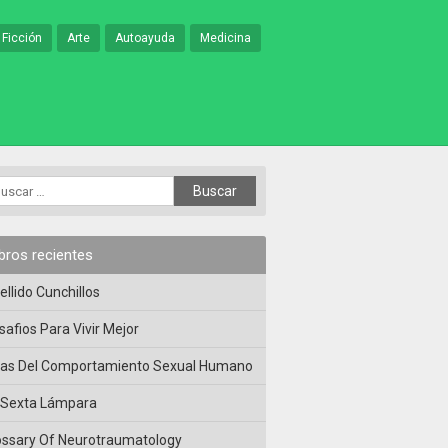
 Ficción
Arte
Autoayuda
Medicina
ibros recientes
ellido Cunchillos
safios Para Vivir Mejor
las Del Comportamiento Sexual Humano
 Sexta Lámpara
ossary Of Neurotraumatology