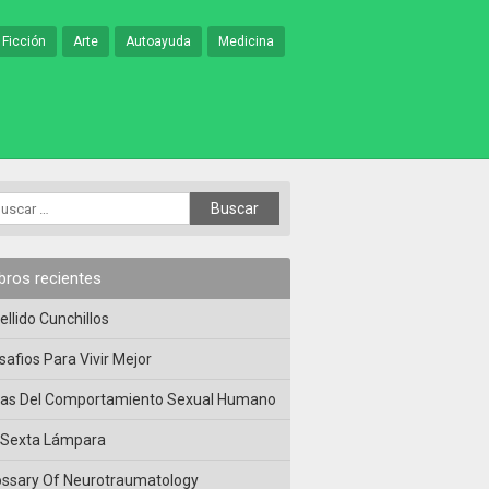
 Ficción
Arte
Autoayuda
Medicina
ibros recientes
ellido Cunchillos
safios Para Vivir Mejor
las Del Comportamiento Sexual Humano
 Sexta Lámpara
ossary Of Neurotraumatology