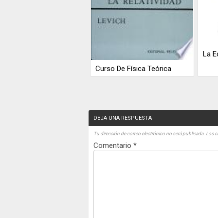
La E
Curso De Física Teórica
DEJA UNA RESPUESTA
Tu dirección de correo electrónico no será publicada.
Los c
Comentario
*