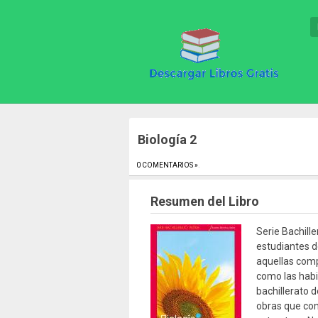
Biología 2
0 COMENTARIOS »
.
Resumen del Libro
Serie Bachill
estudiantes d
aquellas comp
como las habi
bachillerato 
obras que con