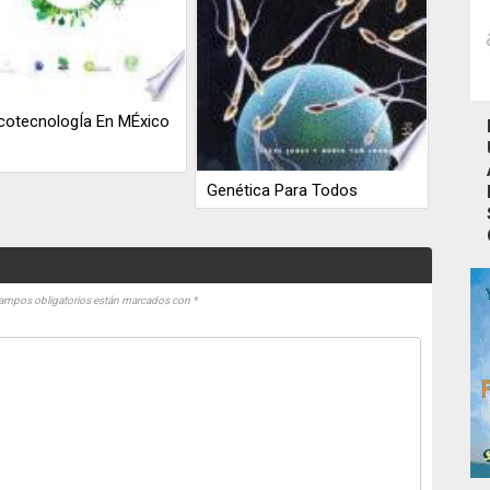
cotecnologÍa En MÉxico
Genética Para Todos
ampos obligatorios están marcados con
*