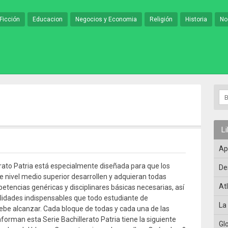
Ficción
Educacion
Negocios y Economia
Religión
Historia
No
L
Ap
erato Patria está especialmente diseñada para que los
De
e nivel medio superior desarrollen y adquieran todas
At
etencias genéricas y disciplinares básicas necesarias, así
lidades indispensables que todo estudiante de
La
debe alcanzar. Cada bloque de todas y cada una de las
forman esta Serie Bachillerato Patria tiene la siguiente
Gl