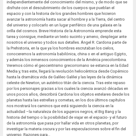
independientemente del conocimiento del mismo, y de modo que se
disfrute con el descubrimiento de los cuerpos que pueblan el
espacio y con la historia de los grandes hombres que hicieron
avanzar la astronomía hasta sacar al hombre y a la Tierra, del centro
del universo y colocarlo en un lugar periférico de una galaxia en la
orilla del cosmos. Breve Historia de la Astronomía emprende esta
tarea y consigue, mediante un texto sucinto y ameno, desplegar ante
nosotros el universo y todos sus detalles. Ángel R. Cardona parte de
la Prehistoria, en la que ya los hombres escrutaban los cielos,
conoceremos la astronomía babilónica, china o en el antiguo Egipto,
y además los inmensos conocimientos de la América precolombina.
Veremos cómo el geocentrismo grecorromano se estanca en la Edad
Media y, tras este, llegará la revolución heliocéntrica desde Copérnico
hasta la dramática vida de Galileo Galilei y las leyes de la dinámica
celeste de Newton, un auténtico titán de la ciencia. Tras este repaso
por los personajes gracias a los cuales la ciencia avanzó décadas en
unos pocos años, describirá Cardona los objetos estelares desde los
planetas hasta las estrellas y cometas, en los dos últimos capítulos
nos mostrará los caminos que está siguiendo la ciencia en la
actualidad –la naturaleza de los agujeros negros, el Big Bang y la
historia del tiempo o la posibilidad de viajar en el espacio- y el futuro
de la astronomía que pasa por hallar vida en otros planetas, por
investigar la materia oscura y por las especulaciones sobre el fin del
universo. Razones para…