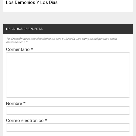
Los Demonios Y Los Días
DEJA UNA RESPUESTA
Tu dirección de correo electrónico no será publicada.
Los campos obligatorios están
marcados con
*
Comentario
*
Nombre
*
Correo electrónico
*