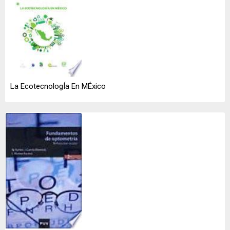
La EcotecnologÍa En MÉxico