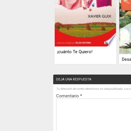
¡cuánto Te Quiero!
Desa
DEJA UNA RESPUESTA
Tu dirección de correo electrónico no será publicada.
Los c
Comentario
*