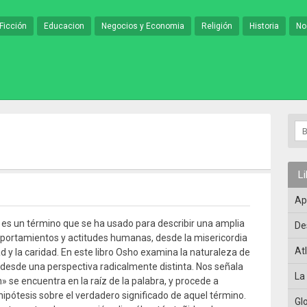
Ficción
Educacion
Negocios y Economia
Religión
Historia
No
L
Ap
s un término que se ha usado para describir una amplia
De
ortamientos y actitudes humanas, desde la misericordia
At
d y la caridad. En este libro Osho examina la naturaleza de
desde una perspectiva radicalmente distinta. Nos señala
La
» se encuentra en la raíz de la palabra, y procede a
hipótesis sobre el verdadero significado de aquel término.
Gl