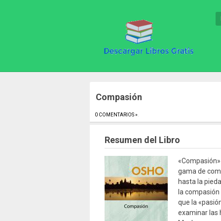
Compasión
0 COMENTARIOS »
.
Resumen del Libro
«Compasión» e
gama de comp
hasta la pieda
la compasión 
que la «pasión
examinar las 