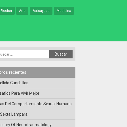
 Ficción
Arte
Autoayuda
Medicina
ibros recientes
ellido Cunchillos
safios Para Vivir Mejor
las Del Comportamiento Sexual Humano
 Sexta Lámpara
ossary Of Neurotraumatology