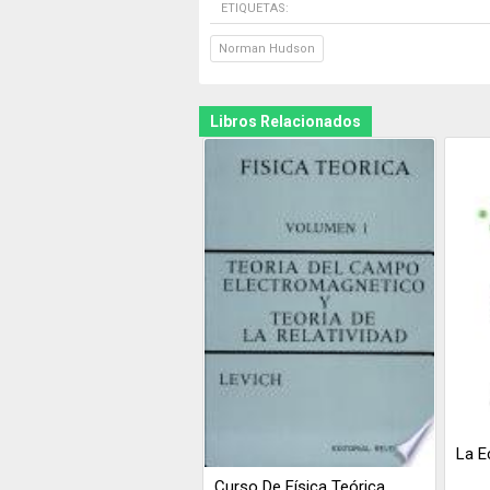
ETIQUETAS:
Norman Hudson
Libros Relacionados
La E
Curso De Física Teórica