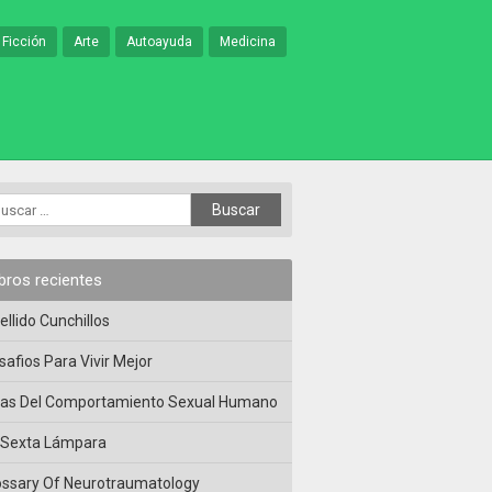
 Ficción
Arte
Autoayuda
Medicina
ibros recientes
ellido Cunchillos
safios Para Vivir Mejor
las Del Comportamiento Sexual Humano
 Sexta Lámpara
ossary Of Neurotraumatology