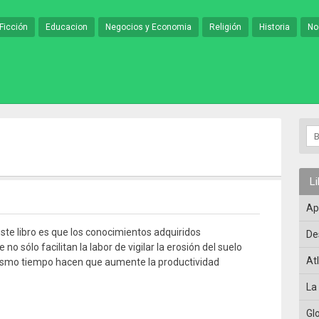
Ficción
Educacion
Negocios y Economia
Religión
Historia
No
L
Ap
este libro es que los conocimientos adquiridos
De
no sólo facilitan la labor de vigilar la erosión del suelo
At
mismo tiempo hacen que aumente la productividad
La
Gl