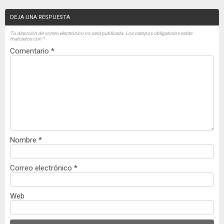
DEJA UNA RESPUESTA
Tu dirección de correo electrónico no será publicada.
Los campos obligatorios están
marcados con
*
Comentario
*
Nombre
*
Correo electrónico
*
Web