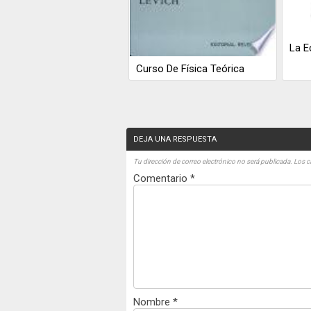
La E
Curso De Física Teórica
DEJA UNA RESPUESTA
Tu dirección de correo electrónico no será publicada.
Los c
Comentario
*
Nombre
*