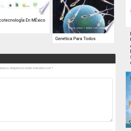
cotecnologÍa En MÉxico
Genética Para Todos
ampos obligatorios están marcados con
*