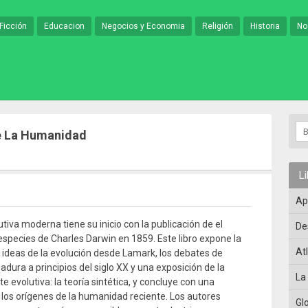
Ficción
Educacion
Negocios y Economia
Religión
Historia
No
De La Humanidad
L
Ap
utiva moderna tiene su inicio con la publicación de el
De
 especies de Charles Darwin en 1859. Este libro expone la
At
as ideas de la evolución desde Lamark, los debates de
dura a principios del siglo XX y una exposición de la
La
te evolutiva: la teoría sintética, y concluye con una
 los orígenes de la humanidad reciente. Los autores
Gl