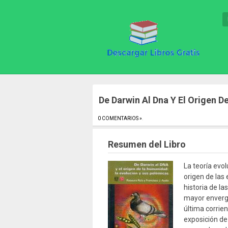
De Darwin Al Dna Y El Origen 
0 COMENTARIOS »
.
Resumen del Libro
La teoría evol
origen de las
historia de l
mayor enverga
última corrien
exposición de