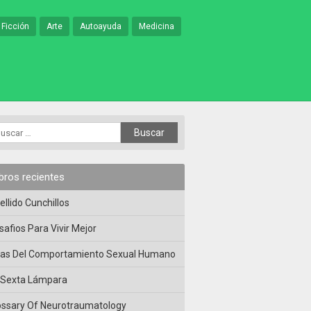
 Ficción
Arte
Autoayuda
Medicina
ibros recientes
ellido Cunchillos
safios Para Vivir Mejor
las Del Comportamiento Sexual Humano
 Sexta Lámpara
ossary Of Neurotraumatology