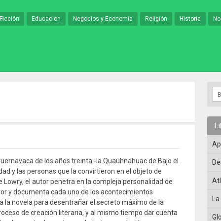
Ficción
Educacion
Negocios y Economia
Religión
Historia
No
L
Ap
uernavaca de los años treinta -la Quauhnáhuac de Bajo el
De
udad y las personas que la convirtieron en el objeto de
At
e Lowry, el autor penetra en la compleja personalidad de
tor y documenta cada uno de los acontecimientos
La
a la novela para desentrañar el secreto máximo de la
proceso de creación literaria, y al mismo tiempo dar cuenta
Gl