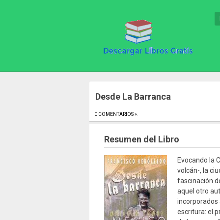
Desde La Barranca
0 COMENTARIOS »
.
Resumen del Libro
Evocando la C
volcán-, la ci
fascinación d
aquel otro au
incorporados 
escritura: el 