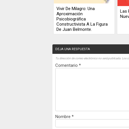
Vivir De Milagro: Una
Las 
Aproximación
Nue
Psicobiográfica
Constructivista A La Figura
De Juan Belmonte.
DEJA UNA RESPUESTA
Tu dirección de correo electrónico no será publicada.
Los c
Comentario
*
Nombre
*