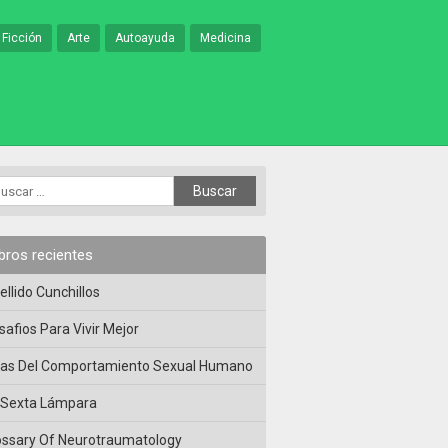
 Ficción
Arte
Autoayuda
Medicina
ibros recientes
ellido Cunchillos
safios Para Vivir Mejor
las Del Comportamiento Sexual Humano
 Sexta Lámpara
ossary Of Neurotraumatology