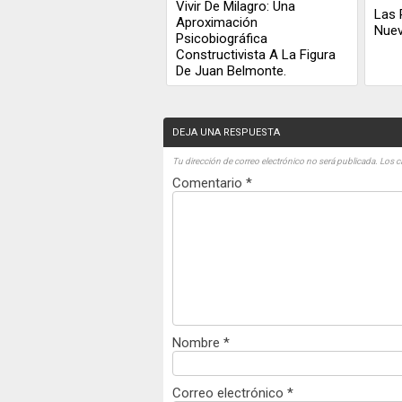
Vivir De Milagro: Una
Las 
Aproximación
Nue
Psicobiográfica
Constructivista A La Figura
De Juan Belmonte.
DEJA UNA RESPUESTA
Tu dirección de correo electrónico no será publicada.
Los c
Comentario
*
Nombre
*
Correo electrónico
*