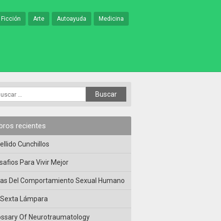
 Ficción
Arte
Autoayuda
Medicina
ibros recientes
ellido Cunchillos
safios Para Vivir Mejor
las Del Comportamiento Sexual Humano
 Sexta Lámpara
ossary Of Neurotraumatology