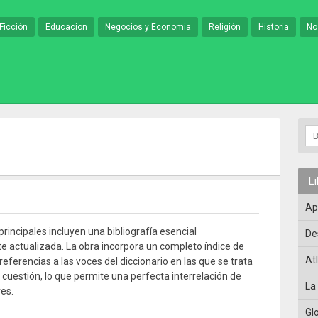
Ficción
Educacion
Negocios y Economia
Religión
Historia
No
L
Ap
rincipales incluyen una bibliografía esencial
De
 actualizada. La obra incorpora un completo índice de
At
eferencias a las voces del diccionario en las que se trata
cuestión, lo que permite una perfecta interrelación de
La
es.
Gl