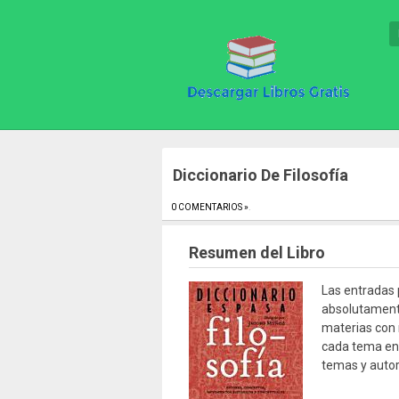
Diccionario De Filosofía
0 COMENTARIOS »
.
Resumen del Libro
Las entradas p
absolutamente
materias con r
cada tema en 
temas y autor