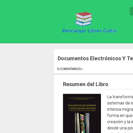
Documentos Electrónicos Y Tex
0 COMENTARIOS »
.
Resumen del Libro
La transforma
sistemas de i
intensa migrac
forma en que 
creación y la
desde una per