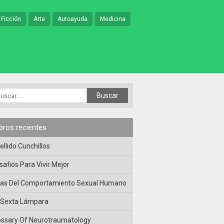
 Ficción
Arte
Autoayuda
Medicina
ibros recientes
ellido Cunchillos
safios Para Vivir Mejor
las Del Comportamiento Sexual Humano
 Sexta Lámpara
ossary Of Neurotraumatology