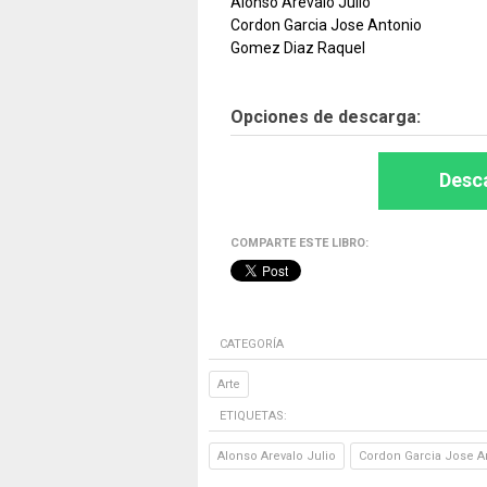
Alonso Arevalo Julio
Cordon Garcia Jose Antonio
Gomez Diaz Raquel
Opciones de descarga:
Desca
COMPARTE ESTE LIBRO:
CATEGORÍA
Arte
ETIQUETAS:
Alonso Arevalo Julio
Cordon Garcia Jose A