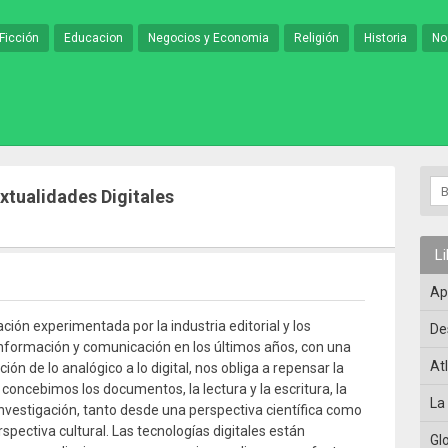
Ficción
Educacion
Negocios y Economia
Religión
Historia
No
tualidades Digitales
L
Ap
ción experimentada por la industria editorial y los
De
nformación y comunicación en los últimos años, con una
At
ión de lo analógico a lo digital, nos obliga a repensar la
concebimos los documentos, la lectura y la escritura, la
La
 investigación, tanto desde una perspectiva científica como
spectiva cultural. Las tecnologías digitales están
Gl