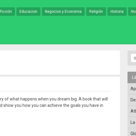
Ficción
Educacion
Negocios y Economia
Religión
Historia
No
L
Ap
tory of what happens when you dream big. A book that will
De
nd show you how you can achieve the goals you have in
At
La
Gl