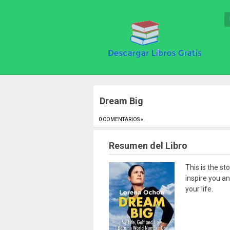
Dream Big
0 COMENTARIOS »
.
Resumen del Libro
This is the s
inspire you a
your life.