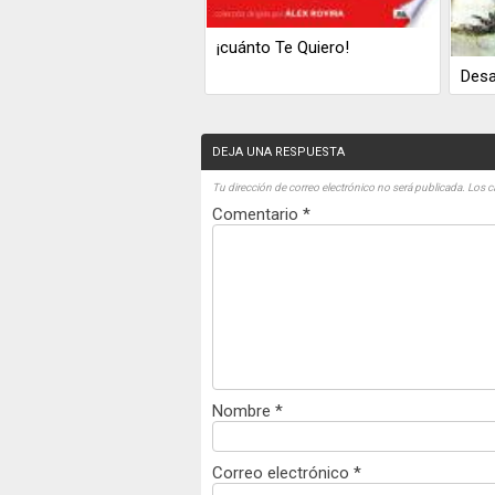
¡cuánto Te Quiero!
Desa
DEJA UNA RESPUESTA
Tu dirección de correo electrónico no será publicada.
Los c
Comentario
*
Nombre
*
Correo electrónico
*