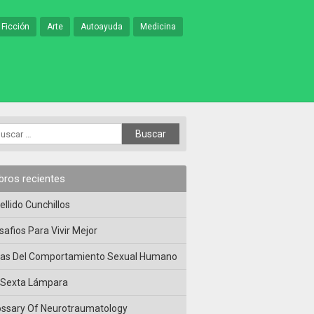
 Ficción
Arte
Autoayuda
Medicina
ibros recientes
ellido Cunchillos
safios Para Vivir Mejor
las Del Comportamiento Sexual Humano
 Sexta Lámpara
ossary Of Neurotraumatology