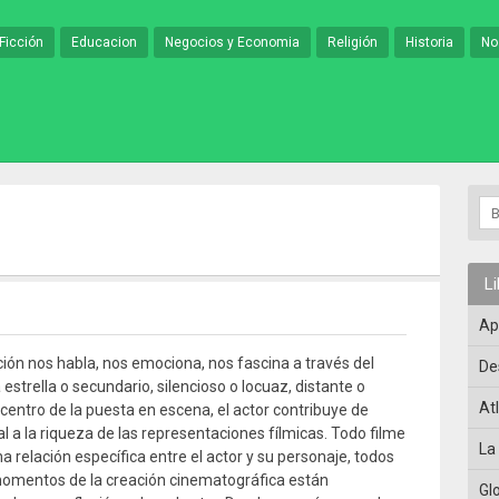
Ficción
Educacion
Negocios y Economia
Religión
Historia
No
L
Ap
cción nos habla, nos emociona, nos fascina a través del
De
 estrella o secundario, silencioso o locuaz, distante o
At
l centro de la puesta en escena, el actor contribuye de
l a la riqueza de las representaciones fílmicas. Todo filme
La
a relación específica entre el actor y su personaje, todos
momentos de la creación cinematográfica están
Gl