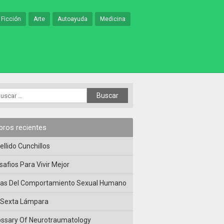
 Ficción
Arte
Autoayuda
Medicina
ibros recientes
ellido Cunchillos
safios Para Vivir Mejor
las Del Comportamiento Sexual Humano
 Sexta Lámpara
ossary Of Neurotraumatology