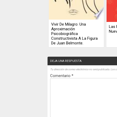
Vivir De Milagro: Una
Las 
Aproximación
Nue
Psicobiográfica
Constructivista A La Figura
De Juan Belmonte.
DEJA UNA RESPUESTA
Tu dirección de correo electrónico no será publicada.
Los c
Comentario
*