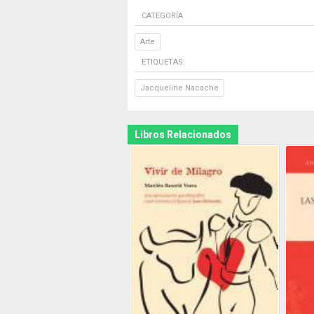
CATEGORÍA
Arte
ETIQUETAS:
Jacqueline Nacache
Libros Relacionados