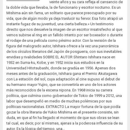
veinte años y su cara refleja el cansancio de
la doble vida que llevaba, la de funcionario y escritor nocturno. Es un
Mishima aún sin fama, un solitario que parece preocupado por su
vida, que de algún modo ya deja traslucir su fervor. Esa foto atrapó un
instante fugaz de su juventud, una cierta belleza.» Un testimonio
directo que nos devuelve la imagen de un escritor insatisfecho al que
vemos subirse al ring en un fallido intento por ser boxeador o durante
el rodaje de una película como pésimo actor. Con la revisión de la
figura del malogrado autor, Ishihara ofrece a la vez una panorámica
de los círculos literarios del Japón de posguerra, con sus inevitables
envidias y rivalidades SOBRE EL AUTOR Shintaro Ishihara nace en
1932 en Suma-ku, Kobe, y en 1952 inicia sus estudios en la
Universidad Hitotsubashi, donde se gradúa en 1956. Apenas dos
meses antes de la graduación, Ishihara gana el Premio Akutagawa
con La estación del sol, cuya adaptación al cine supuso el debut de
su hermano mayor Yujiro, que se convertiría en uno de los actores
más reconocidos de la escena nipona. En 1968 inicia su carrera
política, que culmina como gobernador de Tokio de 1999 a 2012, una
labor que desempeñó en medio de muchas polémicas por sus
políticas nacionalistas. EXTRACTO La mayor fortuna de la que podía
gozar la obra literaria de Yukio Mishima en el presente consiste, sin
duda, en que al fin ha llegado el momento de que sus obras se lean
tal cual, es decir, por sí mismas, ajenas a la poderosa influencia de su
autor. Es la lógica del tiempo, una…