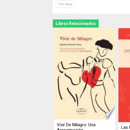
Tom Ang
Libros Relacionados
Vivir De Milagro: Una
Las 
Aproximación