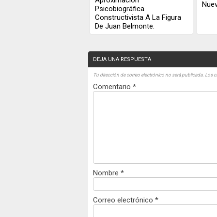
Nue
Psicobiográfica
Constructivista A La Figura
De Juan Belmonte.
DEJA UNA RESPUESTA
Tu dirección de correo electrónico no será publicada.
Los c
Comentario
*
Nombre
*
Correo electrónico
*