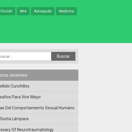
 Ficción
Arte
Autoayuda
Medicina
ibros recientes
ellido Cunchillos
safios Para Vivir Mejor
las Del Comportamiento Sexual Humano
 Sexta Lámpara
ossary Of Neurotraumatology