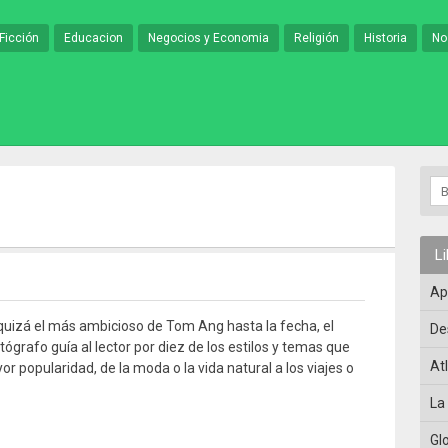
Ficción
Educacion
Negocios y Economia
Religión
Historia
No
L
Ap
, quizá el más ambicioso de Tom Ang hasta la fecha, el
De
ógrafo guía al lector por diez de los estilos y temas que
At
 popularidad, de la moda o la vida natural a los viajes o
La
Gl