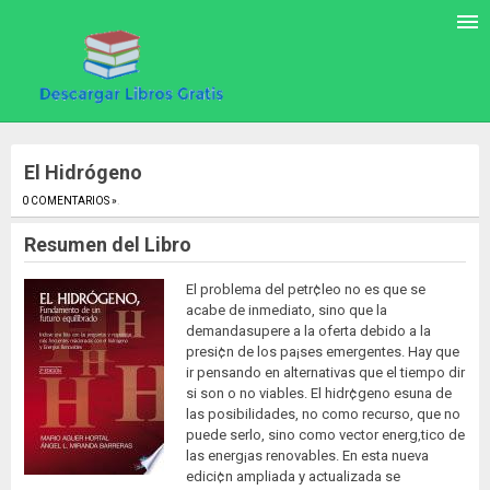
El Hidrógeno
0 COMENTARIOS »
.
Resumen del Libro
El problema del petr¢leo no es que se
acabe de inmediato, sino que la
demandasupere a la oferta debido a la
presi¢n de los pa¡ses emergentes. Hay que
ir pensando en alternativas que el tiempo dir
si son o no viables. El hidr¢geno esuna de
las posibilidades, no como recurso, que no
puede serlo, sino como vector energ‚tico de
las energ¡as renovables. En esta nueva
edici¢n ampliada y actualizada se