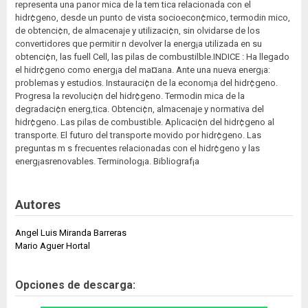
representa una panor mica de la tem tica relacionada con el
hidr¢geno, desde un punto de vista socioecon¢mico, termodin mico,
de obtenci¢n, de almacenaje y utilizaci¢n, sin olvidarse de los
convertidores que permitir n devolver la energ¡a utilizada en su
obtenci¢n, las fuell Cell, las pilas de combustilble.INDICE : Ha llegado
el hidr¢geno como energ¡a del ma¤ana. Ante una nueva energ¡a:
problemas y estudios. Instauraci¢n de la econom¡a del hidr¢geno.
Progresa la revoluci¢n del hidr¢geno. Termodin mica de la
degradaci¢n energ‚tica. Obtenci¢n, almacenaje y normativa del
hidr¢geno. Las pilas de combustible. Aplicaci¢n del hidr¢geno al
transporte. El futuro del transporte movido por hidr¢geno. Las
preguntas m s frecuentes relacionadas con el hidr¢geno y las
energ¡asrenovables. Terminolog¡a. Bibliograf¡a
Autores
Angel Luis Miranda Barreras
Mario Aguer Hortal
Opciones de descarga: