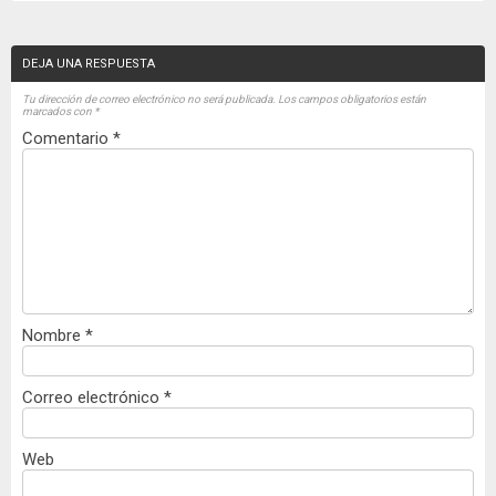
DEJA UNA RESPUESTA
Tu dirección de correo electrónico no será publicada.
Los campos obligatorios están
marcados con
*
Comentario
*
Nombre
*
Correo electrónico
*
Web