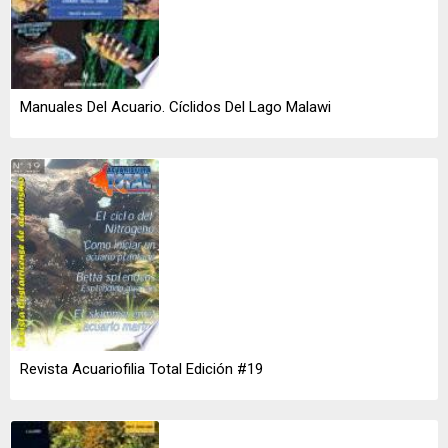
Manuales Del Acuario. Cíclidos Del Lago Malawi
Revista Acuariofilia Total Edición #19