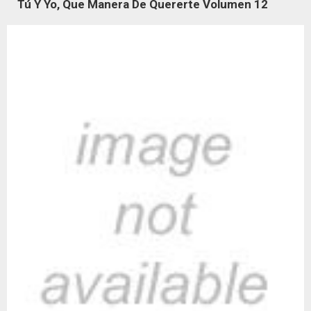
Tú Y Yo, Que Manera De Quererte Volumen 12