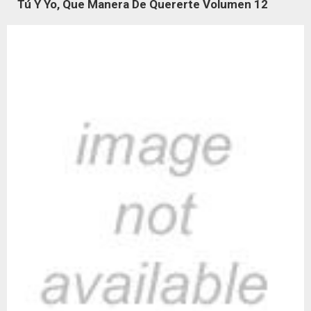
Tú Y Yo, Que Manera De Quererte Volumen 12