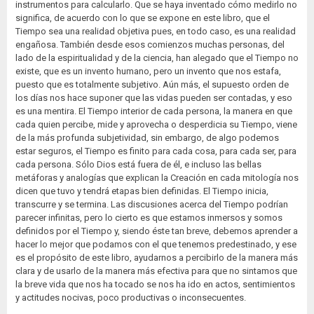
instrumentos para calcularlo. Que se haya inventado cómo medirlo no
significa, de acuerdo con lo que se expone en este libro, que el
Tiempo sea una realidad objetiva pues, en todo caso, es una realidad
engañosa. También desde esos comienzos muchas personas, del
lado de la espiritualidad y de la ciencia, han alegado que el Tiempo no
existe, que es un invento humano, pero un invento que nos estafa,
puesto que es totalmente subjetivo. Aún más, el supuesto orden de
los días nos hace suponer que las vidas pueden ser contadas, y eso
es una mentira. El Tiempo interior de cada persona, la manera en que
cada quien percibe, mide y aprovecha o desperdicia su Tiempo, viene
de la más profunda subjetividad, sin embargo, de algo podemos
estar seguros, el Tiempo es finito para cada cosa, para cada ser, para
cada persona. Sólo Dios está fuera de él, e incluso las bellas
metáforas y analogías que explican la Creación en cada mitología nos
dicen que tuvo y tendrá etapas bien definidas. El Tiempo inicia,
transcurre y se termina. Las discusiones acerca del Tiempo podrían
parecer infinitas, pero lo cierto es que estamos inmersos y somos
definidos por el Tiempo y, siendo éste tan breve, debemos aprender a
hacer lo mejor que podamos con el que tenemos predestinado, y ese
es el propósito de este libro, ayudarnos a percibirlo de la manera más
clara y de usarlo de la manera más efectiva para que no sintamos que
la breve vida que nos ha tocado se nos ha ido en actos, sentimientos
y actitudes nocivas, poco productivas o inconsecuentes.