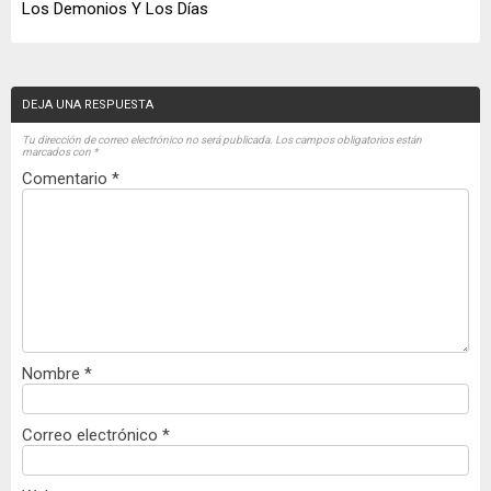
Los Demonios Y Los Días
DEJA UNA RESPUESTA
Tu dirección de correo electrónico no será publicada.
Los campos obligatorios están
marcados con
*
Comentario
*
Nombre
*
Correo electrónico
*