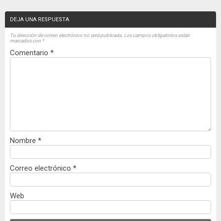
DEJA UNA RESPUESTA
Tu dirección de correo electrónico no será publicada.
Los campos obligatorios están
marcados con
*
Comentario
*
Nombre
*
Correo electrónico
*
Web