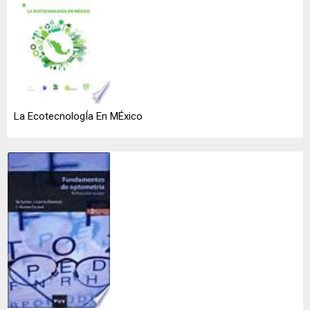
La EcotecnologÍa En MÉxico