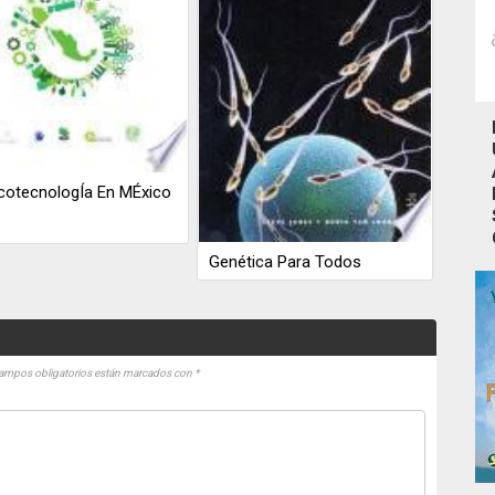
cotecnologÍa En MÉxico
Genética Para Todos
ampos obligatorios están marcados con
*