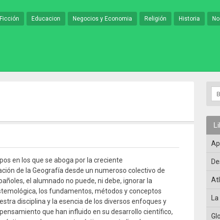
Ficción
Educacion
Negocios y Economia
Religión
Historia
No
L
Ap
pos en los que se aboga por la creciente
De
ación de la Geografía desde un numeroso colectivo de
At
añoles, el alumnado no puede, ni debe, ignorar la
istemológica, los fundamentos, métodos y conceptos
La
stra disciplina y la esencia de los diversos enfoques y
pensamiento que han influido en su desarrollo científico,
Gl