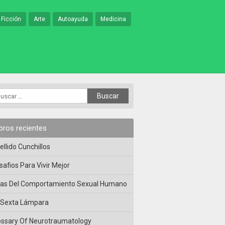
 Ficción
Arte
Autoayuda
Medicina
ibros recientes
ellido Cunchillos
safios Para Vivir Mejor
las Del Comportamiento Sexual Humano
 Sexta Lámpara
ossary Of Neurotraumatology