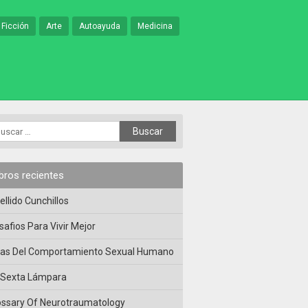
 Ficción
Arte
Autoayuda
Medicina
ibros recientes
ellido Cunchillos
safios Para Vivir Mejor
las Del Comportamiento Sexual Humano
 Sexta Lámpara
ossary Of Neurotraumatology