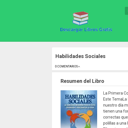
Habilidades Sociales
0 COMENTARIOS »
.
Resumen del Libro
La Primera C
Este TemaLa 
nuestro día 
tienen una fo
correctas qu
polillas a una