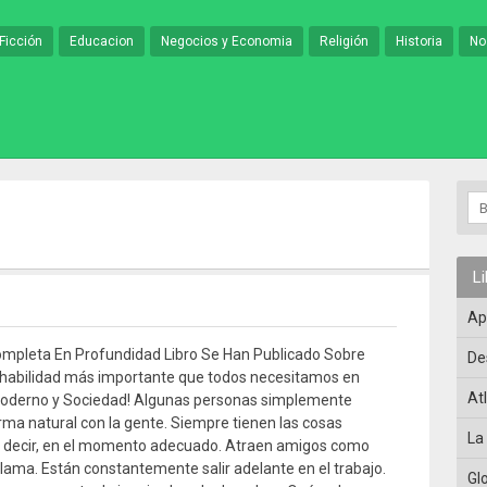
Ficción
Educacion
Negocios y Economia
Religión
Historia
No
L
Ap
ompleta En Profundidad Libro Se Han Publicado Sobre
De
habilidad más importante que todos necesitamos en
At
moderno y Sociedad! Algunas personas simplemente
rma natural con la gente. Siempre tienen las cosas
La
e decir, en el momento adecuado. Atraen amigos como
 llama. Están constantemente salir adelante en el trabajo.
Gl