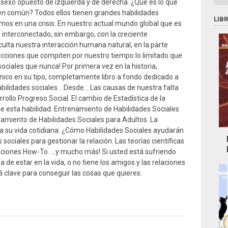
al sexo opuesto de izquierda y de derecha. ¿Qué es lo que
en común? Todos ellos tienen grandes habilidades
LIB
amos en una crisis. En nuestro actual mundo global que es
interconectado, sin embargo, con la creciente
culta nuestra interacción humana natural, en la parte
tracciones que compiten por nuestro tiempo lo limitado que
iales que nunca! Por primera vez en la historia,
único en su tipo, completamente libro a fondo dedicado a
bilidades sociales… Desde… Las causas de nuestra falta
rollo Progreso Social. El cambio de Estadística de la
de esta habilidad. Entrenamiento de Habilidades Sociales
namiento de Habilidades Sociales para Adultos. La
s a su vida cotidiana. ¿Cómo Habilidades Sociales ayudarán
s sociales para gestionar la relación. Las teorías científicas
aciones How-To. …y mucho más! Si usted está sufriendo
 de estar en la vida, o no tiene los amigos y las relaciones
 clave para conseguir las cosas que quieres.