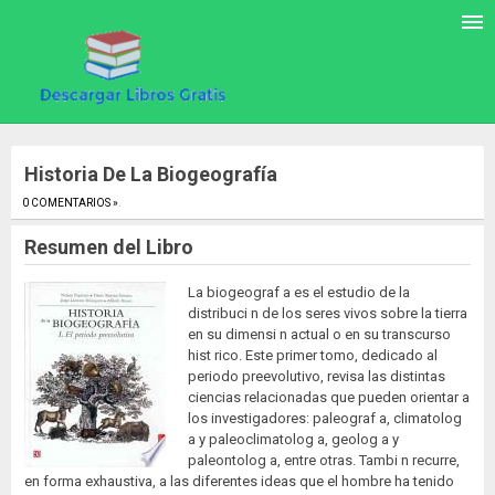
Historia De La Biogeografía
0 COMENTARIOS »
.
Resumen del Libro
La biogeograf a es el estudio de la
distribuci n de los seres vivos sobre la tierra
en su dimensi n actual o en su transcurso
hist rico. Este primer tomo, dedicado al
periodo preevolutivo, revisa las distintas
ciencias relacionadas que pueden orientar a
los investigadores: paleograf a, climatolog
a y paleoclimatolog a, geolog a y
paleontolog a, entre otras. Tambi n recurre,
en forma exhaustiva, a las diferentes ideas que el hombre ha tenido