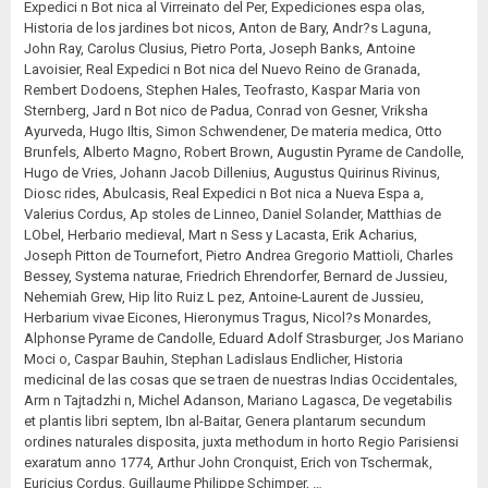
Expedici n Bot nica al Virreinato del Per, Expediciones espa olas,
Historia de los jardines bot nicos, Anton de Bary, Andr?s Laguna,
John Ray, Carolus Clusius, Pietro Porta, Joseph Banks, Antoine
Lavoisier, Real Expedici n Bot nica del Nuevo Reino de Granada,
Rembert Dodoens, Stephen Hales, Teofrasto, Kaspar Maria von
Sternberg, Jard n Bot nico de Padua, Conrad von Gesner, Vriksha
Ayurveda, Hugo Iltis, Simon Schwendener, De materia medica, Otto
Brunfels, Alberto Magno, Robert Brown, Augustin Pyrame de Candolle,
Hugo de Vries, Johann Jacob Dillenius, Augustus Quirinus Rivinus,
Diosc rides, Abulcasis, Real Expedici n Bot nica a Nueva Espa a,
Valerius Cordus, Ap stoles de Linneo, Daniel Solander, Matthias de
LObel, Herbario medieval, Mart n Sess y Lacasta, Erik Acharius,
Joseph Pitton de Tournefort, Pietro Andrea Gregorio Mattioli, Charles
Bessey, Systema naturae, Friedrich Ehrendorfer, Bernard de Jussieu,
Nehemiah Grew, Hip lito Ruiz L pez, Antoine-Laurent de Jussieu,
Herbarium vivae Eicones, Hieronymus Tragus, Nicol?s Monardes,
Alphonse Pyrame de Candolle, Eduard Adolf Strasburger, Jos Mariano
Moci o, Caspar Bauhin, Stephan Ladislaus Endlicher, Historia
medicinal de las cosas que se traen de nuestras Indias Occidentales,
Arm n Tajtadzhi n, Michel Adanson, Mariano Lagasca, De vegetabilis
et plantis libri septem, Ibn al-Baitar, Genera plantarum secundum
ordines naturales disposita, juxta methodum in horto Regio Parisiensi
exaratum anno 1774, Arthur John Cronquist, Erich von Tschermak,
Euricius Cordus, Guillaume Philippe Schimper, …