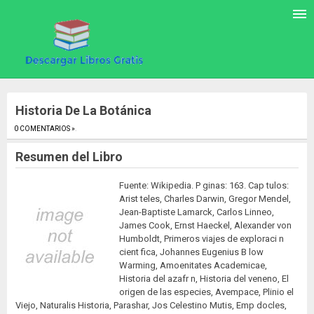
Historia De La Botánica
0 COMENTARIOS »
.
Resumen del Libro
Fuente: Wikipedia. P ginas: 163. Cap tulos:
Arist teles, Charles Darwin, Gregor Mendel,
Jean-Baptiste Lamarck, Carlos Linneo,
James Cook, Ernst Haeckel, Alexander von
Humboldt, Primeros viajes de exploraci n
cient fica, Johannes Eugenius B low
Warming, Amoenitates Academicae,
Historia del azafr n, Historia del veneno, El
origen de las especies, Avempace, Plinio el
Viejo, Naturalis Historia, Parashar, Jos Celestino Mutis, Emp docles,