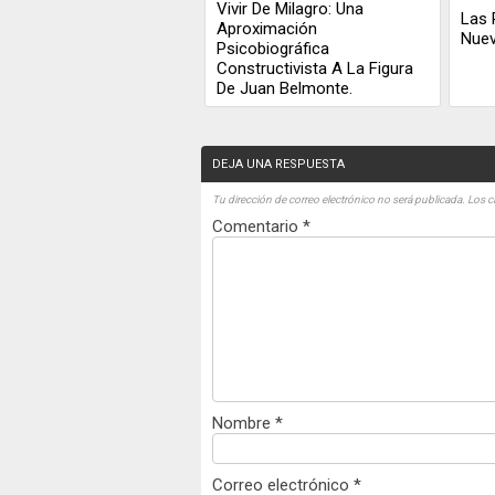
Vivir De Milagro: Una
Las 
Aproximación
Nue
Psicobiográfica
Constructivista A La Figura
De Juan Belmonte.
DEJA UNA RESPUESTA
Tu dirección de correo electrónico no será publicada.
Los c
Comentario
*
Nombre
*
Correo electrónico
*