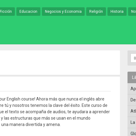
Ficción
Educacion
Negocios y Economia
Religión
Historia
No
L
Ap
ur English course! Ahora más que nunca el inglés abre
De
re tú y nosotros tenemos la clave del éxito. Este curso de
At
 que el texto se acompaña de audios, te ayudara a aprender
o y las estructuras que más se usan en el mundo
La
 una manera divertida y amena.
Gl