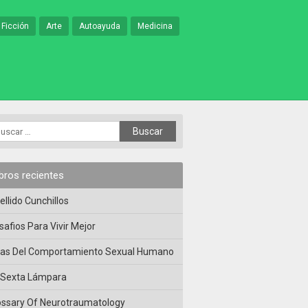
 Ficción
Arte
Autoayuda
Medicina
ibros recientes
ellido Cunchillos
safios Para Vivir Mejor
las Del Comportamiento Sexual Humano
 Sexta Lámpara
ossary Of Neurotraumatology