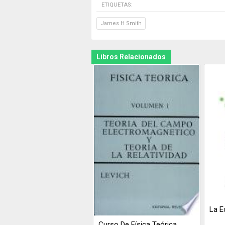
ETIQUETAS:
James H Smith
Libros Relacionados
La E
Curso De Física Teórica