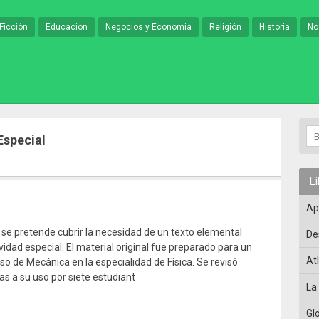
Ficción
Educacion
Negocios y Economia
Religión
Historia
No
Especial
L
Ap
o se pretende cubrir la necesidad de un texto elemental
De
ividad especial. El material original fue preparado para un
At
so de Mecánica en la especialidad de Física. Se revisó
as a su uso por siete estudiant
La
Gl