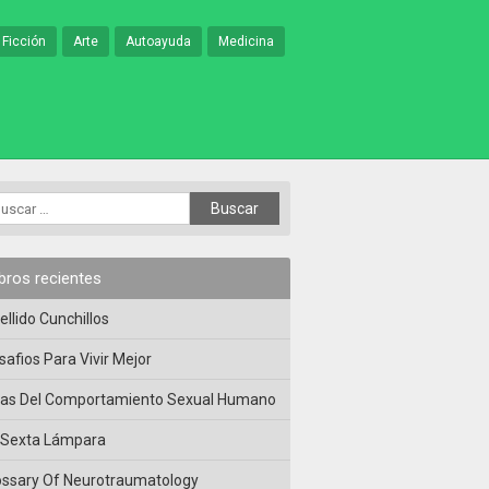
 Ficción
Arte
Autoayuda
Medicina
ibros recientes
ellido Cunchillos
safios Para Vivir Mejor
las Del Comportamiento Sexual Humano
 Sexta Lámpara
ossary Of Neurotraumatology