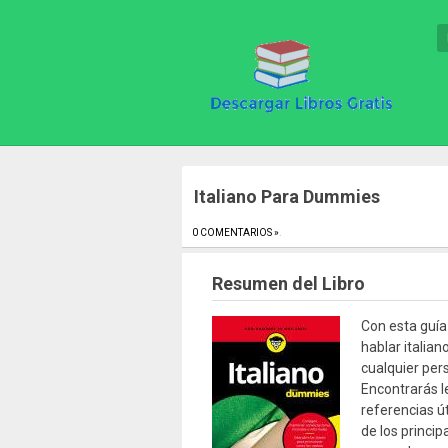
Italiano Para Dummies
0 COMENTARIOS »
.
Resumen del Libro
Con esta guía
hablar italian
cualquier per
Encontrarás le
referencias út
de los princi