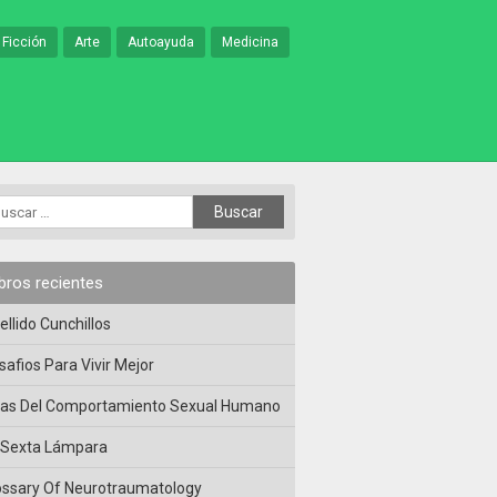
 Ficción
Arte
Autoayuda
Medicina
ibros recientes
ellido Cunchillos
safios Para Vivir Mejor
las Del Comportamiento Sexual Humano
 Sexta Lámpara
ossary Of Neurotraumatology