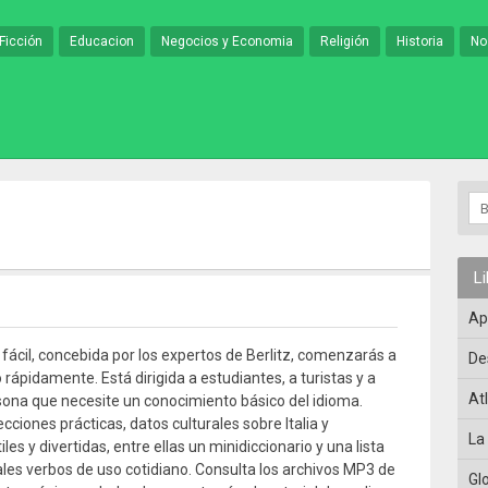
Ficción
Educacion
Negocios y Economia
Religión
Historia
No
L
Ap
 fácil, concebida por los expertos de Berlitz, comenzarás a
De
o rápidamente. Está dirigida a estudiantes, a turistas y a
At
sona que necesite un conocimiento básico del idioma.
cciones prácticas, datos culturales sobre Italia y
La
iles y divertidas, entre ellas un minidiccionario y una lista
pales verbos de uso cotidiano. Consulta los archivos MP3 de
Gl