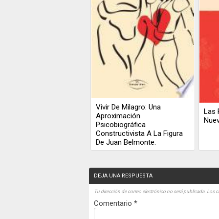
Vivir De Milagro: Una
Las 
Aproximación
Nue
Psicobiográfica
Constructivista A La Figura
De Juan Belmonte.
DEJA UNA RESPUESTA
Tu dirección de correo electrónico no será publicada.
Los c
Comentario
*