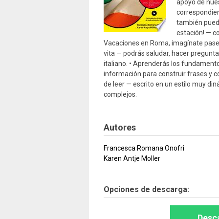
apoyo de nues
correspondient
también puede
estación! — c
Vacaciones en Roma, imagínate paseand
vita — podrás saludar, hacer pregunta
italiano. • Aprenderás los fundamentos
información para construir frases y c
de leer — escrito en un estilo muy diná
complejos.
Autores
Francesca Romana Onofri
Karen Antje Moller
Opciones de descarga:
Desca