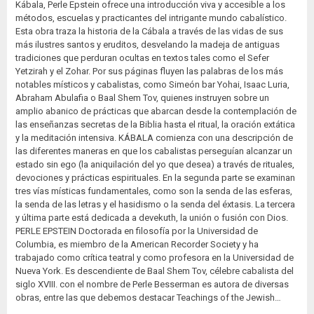
Kábala, Perle Epstein ofrece una introducción viva y accesible a los
métodos, escuelas y practicantes del intrigante mundo cabalístico.
Esta obra traza la historia de la Cábala a través de las vidas de sus
más ilustres santos y eruditos, desvelando la madeja de antiguas
tradiciones que perduran ocultas en textos tales como el Sefer
Yetzirah y el Zohar. Por sus páginas fluyen las palabras de los más
notables místicos y cabalistas, como Simeón bar Yohai, Isaac Luria,
Abraham Abulafia o Baal Shem Tov, quienes instruyen sobre un
amplio abanico de prácticas que abarcan desde la contemplación de
las enseñanzas secretas de la Biblia hasta el ritual, la oración extática
y la meditación intensiva. KÁBALA comienza con una descripción de
las diferentes maneras en que los cabalistas perseguían alcanzar un
estado sin ego (la aniquilación del yo que desea) a través de rituales,
devociones y prácticas espirituales. En la segunda parte se examinan
tres vías místicas fundamentales, como son la senda de las esferas,
la senda de las letras y el hasidismo o la senda del éxtasis. La tercera
y última parte está dedicada a devekuth, la unión o fusión con Dios.
PERLE EPSTEIN Doctorada en filosofía por la Universidad de
Columbia, es miembro de la American Recorder Society y ha
trabajado como crítica teatral y como profesora en la Universidad de
Nueva York. Es descendiente de Baal Shem Tov, célebre cabalista del
siglo XVIII. con el nombre de Perle Besserman es autora de diversas
obras, entre las que debemos destacar Teachings of the Jewish…