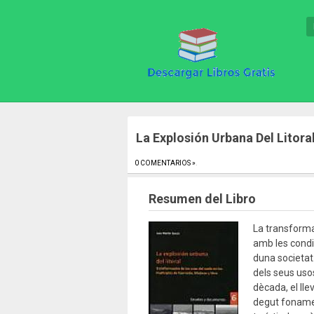
La Explosión Urbana Del Litora
0 COMENTARIOS »
.
Resumen del Libro
La transforma
amb les condi
duna societat
dels seus usos
dècada, el lle
degut fonamen