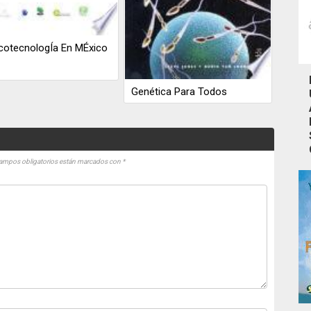
cotecnologÍa En MÉxico
Genética Para Todos
ampos obligatorios están marcados con
*