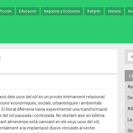
Ficción
Educacion
Negocios y Economia
Religión
Historia
No
l
L
Ap
ció dels usos del sòl és un procés íntimament relacionat
De
cions econòmiques, socials, urbanístiques i ambientals
At
. El litoral dAlmería havia experimentat una transformació
 del sòl pausada i controlada. No obstant això en lúltima
La
vant almeriense està canviant en els seus usos del sòl,
talment a la implantació dusos vinculats al sector
Gl