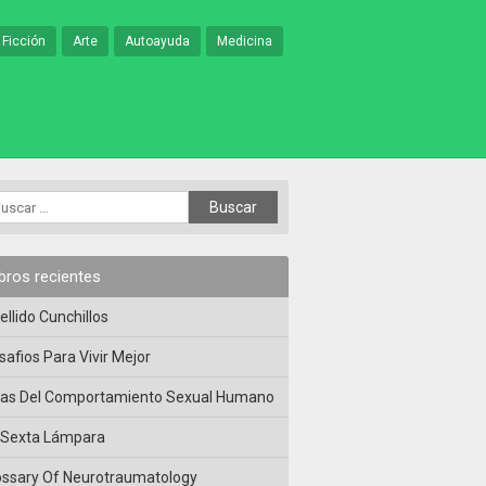
 Ficción
Arte
Autoayuda
Medicina
ibros recientes
ellido Cunchillos
safios Para Vivir Mejor
las Del Comportamiento Sexual Humano
 Sexta Lámpara
ossary Of Neurotraumatology