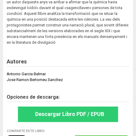
un autor daquests anys va arribar a afirmar que la química havia
esdevingut l«ídol» davant el qual «sagenollaven» persones de tota
condició. Aquest llibre analitza la transformació que va situar la
química en una posició destacada entre les ciències. La veu dels
protagonistes permet construir una narració plural, que sovint difereix
substancialment de les versions elaborades en el segle XIX i que
encara mantenen una forta presència en els manuals densenyament i
en la literatura de divulgació.
Autores
Antonio Garcia Belmar
Jose Ramon Bertomeu Sanchez
Opciones de descarga:
Descargar Libro PDF / EPUB
COMPARTE ESTE LIBRO: