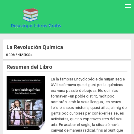
La Revolución Química
0 COMENTARIOS »
.
Resumen del Libro
En la famosa Encyclopédie de mitjan segle
XVIII safirmava que el gust per la química»
era «una passió de bojos». Els químics
formaven «un poble distint, molt poc
nombrós, amb la seua llengua, les seues
lleis, els seus misteris, quasi aïllat, al mig de
gents poc curioses per conèixer les seues
activitats», que no esperaven «res del seu
art». En acabar el segle, la situació havia
canviat de manera radical, fins al punt que