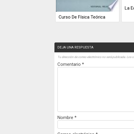
La E
Curso De Física Teórica
DEJA UNA RESPUESTA
Tu dirección de correo electrónico no será publicada.
Los c
Comentario
*
Nombre
*