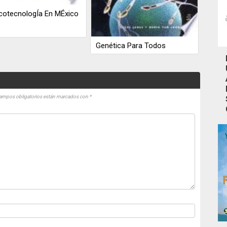
cotecnologÍa En MÉxico
Genética Para Todos
ampos obligatorios están marcados con
*