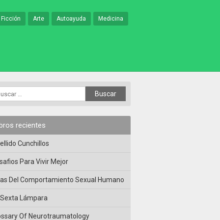
 Ficción
Arte
Autoayuda
Medicina
ibros recientes
ellido Cunchillos
safios Para Vivir Mejor
las Del Comportamiento Sexual Humano
 Sexta Lámpara
ossary Of Neurotraumatology