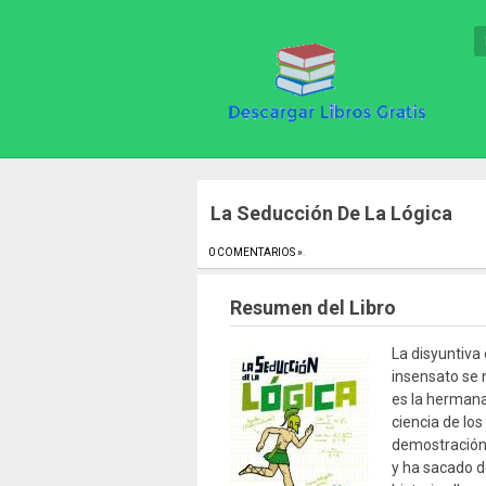
La Seducción De La Lógica
0 COMENTARIOS »
.
Resumen del Libro
La disyuntiva 
insensato se 
es la herman
ciencia de los
demostración, 
y ha sacado d