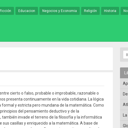
Ficción
Educacion
Negocios y Economia
Religión
Historia
No
L
Ap
entre cierto o falso, probable o improbable, razonable o
De
nos presenta continuamente en la vida cotidiana. La lógica
At
a formal y estricta pero mundana de la matemática. Como
 principios del pensamiento deductivo y de la
La
también invade el terreno de la filosofía y la informática
e sus casillas y enriquecido a la matemática. A base de
Gl