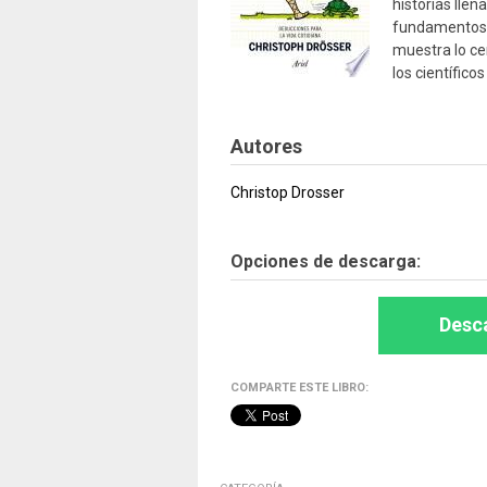
historias lle
fundamentos, 
muestra lo ce
los científic
Autores
Christop Drosser
Opciones de descarga:
Desca
COMPARTE ESTE LIBRO: