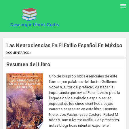
Las Neurociencias En El Exilio Español En México
0 COMENTARIOS »
.
Resumen del Libro
Uno de los prop sitos esenciales de este
libro es, en palabras del doctor Guillermo
Sober n, autor del prefacio, destacar la
importancia que revisti Para nuestro pa s la
llegada de los exiliados espa oles, en
especial de los cinco cient ficos cuyas
carreras se rese an en este libro: Dionisio
Nieto, Jos Puche, Isaac Costero, Rafael M
ndez y Ram n lvarez-Buylla . Las presentes
notas biogr ficas intentan exponer el